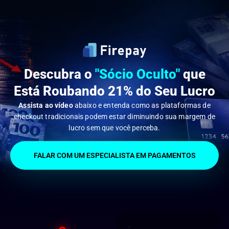
Descubra o
"Sócio Oculto"
que
Está Roubando 21% do Seu Lucro
Assista
ao vídeo
abaixo e entenda como as plataformas de
checkout tradicionais podem estar diminuindo sua margem de
lucro sem que você perceba.
FALAR COM UM ESPECIALISTA EM PAGAMENTOS