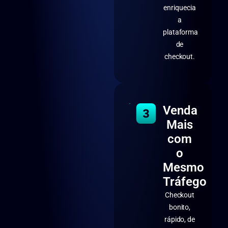
enriquecia
a
plataforma
de
checkout.
Venda
Mais
com
o
Mesmo
Tráfego
Checkout
bonito,
rápido, de