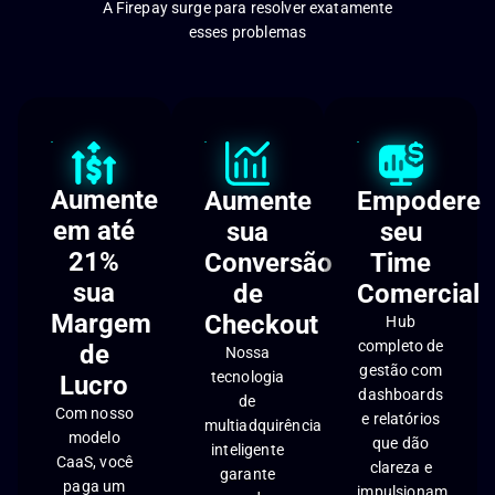
A Firepay surge para resolver exatamente
esses problemas
Aumente
Aumente
Empodere
em até
sua
seu
21%
Conversão
Time
sua
de
Comercial
Margem
Checkout
Hub
completo de
de
Nossa
gestão com
tecnologia
Lucro
dashboards
de
Com nosso
e relatórios
multiadquirência
modelo
que dão
inteligente
CaaS, você
clareza e
garante
paga um
impulsionam