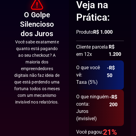
Veja na
O Golpe
Prática:
Silencioso
Produto
R$ 1.000
dos Juros
Você sabe exatamente
Cliente parcela
R$
quanto está pagando
em 12x
1.200
ao seu checkout? A
maioria dos
O que você
-R$
empreendedores
vê:
50
digitais não faz ideia de
Taxa (5%)
que está perdendo uma
fortuna todos os meses
com um mecanismo
O que ninguém
-R$
invisível nos relatórios.
conta:
200
Juros
(invisível)
21%
Você pagou: