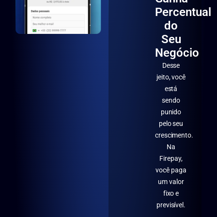
Percentual
do
Seu
Negócio
Desse
jeito, você
está
sendo
punido
pelo seu
crescimento.
Na
Firepay,
você paga
um valor
fixo e
previsível.