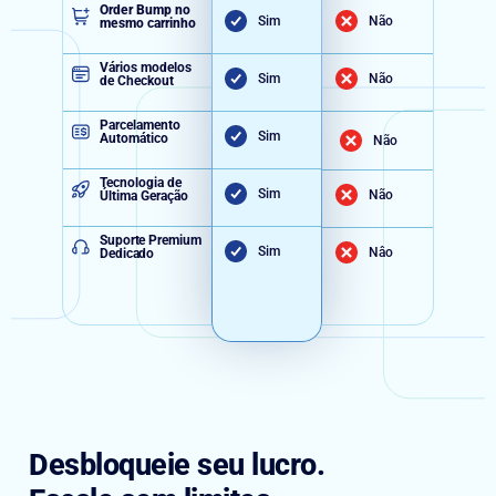
Order Bump no
Sim
Não
mesmo carrinho
Vários modelos
Sim
Não
de Checkout
Parcelamento
Sim
Automático
Não
Tecnologia de
Sim
Não
Última Geração
Suporte Premium
Sim
Nâo
Dedicado
Desbloqueie seu lucro.