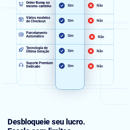
Order Bump no
Sim
Não
mesmo carrinho
Vários modelos
Sim
Não
de Checkout
Parcelamento
Sim
Automático
Não
Tecnologia de
Sim
Não
Última Geração
Suporte Premium
Sim
Nâo
Dedicado
Desbloqueie seu lucro.